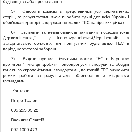
будівництва або проектування
5)
Створити комісію з представників усіх зацікавлених
сторін, за результатами якою виробити єдині для всієї України і
обов'язкові критерії спорудження малих ГЕС на гірських річках
6)
Звільнити за невідповідність займаним посадам голів
Держекоінспекції у Івано-Франківській,Чернівецькій та
Закарпатських областях, які припустили будівництво ГЕС в
період нерестової заборони
7)
Видати припис існуючим малим ГЕС в Карпатах
протягом 1 місяця зробити рибопропускні споруди та обвідні
канали за європейськими стандартами, по кожній ГЕС визначити
режим роботи за результатами обговорення з місцевими
громадами
Контакти:
Петро Тєстов
095 255 33 22
Василюк Олексій
097 1000 473