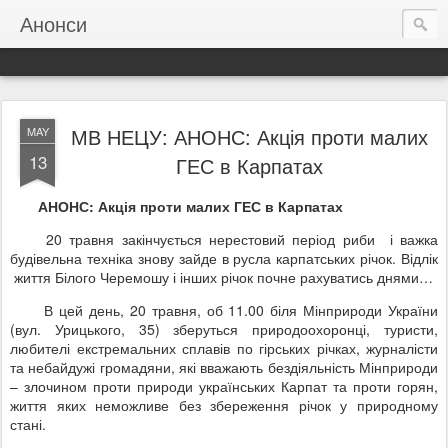
Анонси
МВ НЕЦУ: АНОНС: Акція проти малих
MAY
13
ГЕС в Карпатах
АНОНС: Акція проти малих ГЕС в Карпатах
20 травня закінчується нерестовий період риби і важка
будівельна техніка знову зайде в русла карпатських річок. Відлік
життя Білого Черемошу і інших річок почне рахуватись днями…
В цей день, 20 травня, об 11.00 біля Мінприроди України
(вул. Урицького, 35) зберуться природоохоронці, туристи,
любителі екстремальних сплавів по гірських річках, журналісти
та небайдужі громадяни, які вважають бездіяльність Мінприроди
– злочином проти природи українських Карпат та проти горян,
життя яких неможливе без збереження річок у природному
стані.