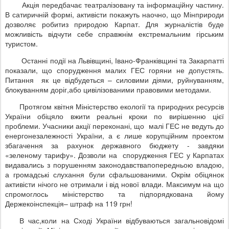
Акція передбачає театралізовану та інформаційну частину.
В сатиричній формі, активісти покажуть наочно, що Мінприроди
дозволяє робитиз природою Карпат. Для журналістів буде
можливість відчути себе справжнім екстремальним гірським
туристом.
Останні події на Львівщині, Івано-Франківщині та Закарпатті
показали, що спорудження малих ГЕС горяни не допустять.
Питання як це відбудеться – силовими діями, руйнуванням,
блокуванням доріг,або цивілізованими правовими методами.
Протягом квітня Міністерство екології та природних ресурсів
України обіцяло вжити реальні кроки по вирішенню цієї
проблеми. Учасники акції переконані, що малі ГЕС не ведуть до
енергонезалежності України, а є лише корупційним проектом
збагачення за рахунок державного бюджету - завдяки
«зеленому тарифу». Дозволи на спорудження ГЕС у Карпатах
видавались з порушенням законодавствапопередньою владою,
а громадські слухання були сфальшованими. Окрім обіцянок
активісти нічого не отримали і від нової влади. Максимум на що
спромоглось міністерство та підпорядкована йому
Держекоінспекція– штраф на 119 грн!
В час,коли на Сході України відбуваються загальновідомі