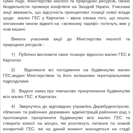
сумні події, Міністерство екології та природних ресурсів, своєю
бездіяльністю провокує конфлікти на Західній Україні. Учасники
акції вважають, що відсутність принципової позиції нової влади
щодо малих ГЕС у Карпатах – вірна ознака того, що кошти,
злочинним чином відмиті на «зеленому тарифі» потечуть вже у
нові кишені.
Вимоги учасників акції до Міністерства екології та
природних ресурсів :
1)
Публічно висловити свою позицію відносно малих ГЕС в
Карпатах
2)
Відкликати всі погодження на будівництво малих
ГЕС,видані Міністерством та його колишніми територіальними
підрозділами
3)
Видати наказ про тимчасово призупинення будівництва
всіх малих ГЕС в Карпатах
4)
Звернутись до відповідних управлінь Держбудконтролю,
обласних та районних державних адміністрацій,районних рад з
пропозицією призупинити будівництво всіх малих ГЕС та
створити комісії на місцях, які розглянуть питання по кожній
конкретній ГЕС, які на даний момент знаходяться на стадії