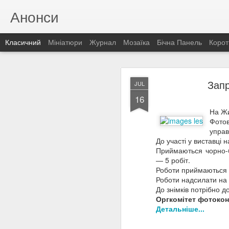
Анонси
Класичний
Мініатюри
Журнал
Мозаїка
Бічна Панель
Корот
DEC
Запр
JUL
14
16
Оголош
На Жи
Головним розчаруван
Фото
ЕКОЛОГІВ УКРАЇНИ
та
управ
в
номінації «Байкар
До участі у виставці
ярликів та розпалюван
Приймаються чорно-бі
— 5 робіт.
Роботи приймаються 
Роботи надсилати на
До знімків потрібно д
Оргкомітет фотоко
Детальніше...