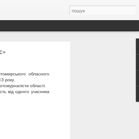
с»
 2021»!
ЦІЯ
томирського обласного
мію
13 року.
ння
отожурналісти області.
сть від одного учасника