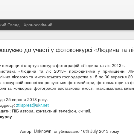
кий Огляд
Хронологічний
Екологічна антипремія «Свинство року 2021»
ошуємо до участі у фотоконкурсі «Людина та лі
уємо провідну номінацію і володаря почесного титулу «Свинство року
томирщині стартує конкурс фотографій «Людина та ліс-2013».
ГРОМАДСЬКА СПІЛКА ПРОФЕСІЙНА АСОЦІА
ням цього року стали
виставка «Людина та ліс 2013» проходитиме у приміщенні Жи
 її президентка
Людмила Циганок, яким присуджено антипре
ління лісового та мисливського господарства з 15 по 30 вересня 20
і про екотероризм та екорейдерство» за маніпуляції, навішува
 на конкурсній основі запрошуються фотомайстри, фотоаматори та ф
ня ворожнечі між бізнесом і громадськістю.
лі та кольорові фотографії виставкової якості, максимальна кількі
до 25 серпня 2013 року.
 адресу:
ztlispres@ukr.net
одати: ПІБ автора, контактний телефон, e-mail.
нкурсу
Автор: Unknown, опубліковано
16th July 2013
тому