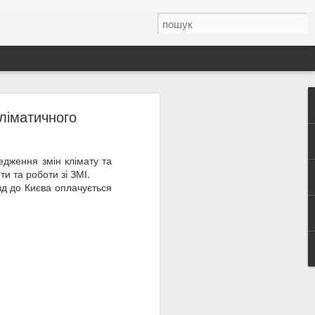
кліматичного
 2021»!
едження змін клімату та
ЦІЯ
и та роботи зі ЗМІ.
мію
зд до Києва оплачується
ння