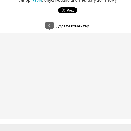
Автор:
ляля
, опубліковано
2nd February 2011
тому
0
Додати коментар