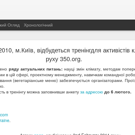
кий Огляд
Хронологічний
Екологічна антипремія «Свинство року 2021»
010, м.Київ, відбудеться тренінгдля активістів 
руху 350.org.
уємо провідну номінацію і володаря почесного титулу «Свинство року
чено
ряду актуальних питань:
науці змін клімату, методам попер
ГРОМАДСЬКА СПІЛКА ПРОФЕСІЙНА АСОЦІА
ням цього року стали
и в цій сфері, проектному менеджменту, навичкам командної робот
 її президентка
Людмила Циганок, яким присуджено антипре
ання (вегетаріанське меню) забезпечується організаторами. Прої
і про екотероризм та екорейдерство» за маніпуляції, навішува
но.
ня ворожнечі між бізнесом і громадськістю.
сть в тренінгу можна заповнивши анкету
за адресою
до 6 лютого.
.com
raine
.