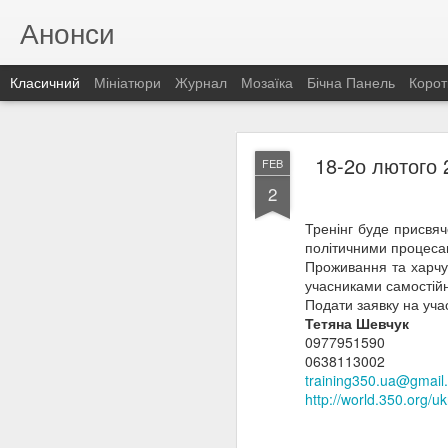
Анонси
Класичний
Мініатюри
Журнал
Мозаїка
Бічна Панель
Корот
DEC
18-2о лютого 2
FEB
14
2
Оголош
Тренінг буде присвя
Головним розчаруван
політичними процесам
ЕКОЛОГІВ УКРАЇНИ
та
Проживання та харчув
в
номінації «Байкар
учасниками самостій
ярликів та розпалюван
Подати заявку на уча
Тетяна Шевчук
0977951590
0638113002
training350.ua@gmail
http://world.350.org/uk