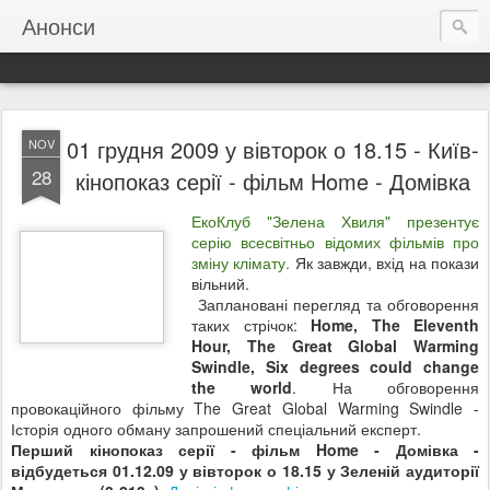
Анонси
01 грудня 2009 у вівторок о 18.15 - Київ-
NOV
28
кінопоказ серії - фільм Home - Домівка
ЕкоКлуб "Зелена Хвиля" презентує
серію всесвітньо відомих фільмів про
зміну клімату.
Як завжди, вхід на покази
вільний.
Заплановані перегляд та обговорення
таких стрічок:
Home, The Eleventh
Hour, The Great Global Warming
Swindle, Six degrees could change
the world
. На обговорення
провокаційного фільму The Great Global Warming Swindle -
Історія одного обману запрошений спеціальний експерт.
Перший кінопоказ серії - фільм Home - Домівка -
відбудеться 01.12.09 у вівторок о 18.15 у Зеленій аудиторії