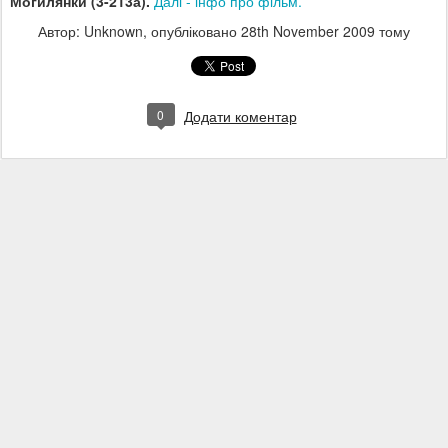
Могилянки (3-213а).
Далі - інфо про фільм.
Автор: Unknown, опубліковано
28th November 2009
тому
0
Додати коментар